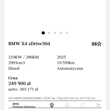
BMW X4 xDrive30d
210KW / 286KM
2025
2993cm3
19 559km
Diesel
Automatyczna
Cena
249 900 zł
netto 203 171 zł
VIN WBA61CA0609Z46992 | EURO 6e, 176g CO2/100 km, 6.7l/100 km