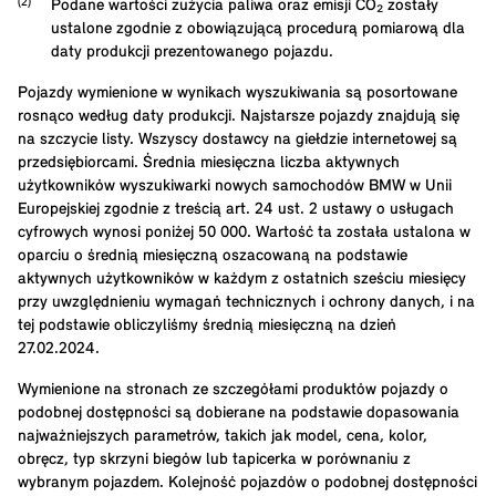
Podane wartości zużycia paliwa oraz emisji CO₂ zostały
ustalone zgodnie z obowiązującą procedurą pomiarową dla
daty produkcji prezentowanego pojazdu.
Pojazdy wymienione w wynikach wyszukiwania są posortowane
rosnąco według daty produkcji. Najstarsze pojazdy znajdują się
na szczycie listy. Wszyscy dostawcy na giełdzie internetowej są
przedsiębiorcami. Średnia miesięczna liczba aktywnych
użytkowników wyszukiwarki nowych samochodów BMW w Unii
Europejskiej zgodnie z treścią art. 24 ust. 2 ustawy o usługach
cyfrowych wynosi poniżej 50 000. Wartość ta została ustalona w
oparciu o średnią miesięczną oszacowaną na podstawie
aktywnych użytkowników w każdym z ostatnich sześciu miesięcy
przy uwzględnieniu wymagań technicznych i ochrony danych, i na
tej podstawie obliczyliśmy średnią miesięczną na dzień
27.02.2024.
Wymienione na stronach ze szczegółami produktów pojazdy o
podobnej dostępności są dobierane na podstawie dopasowania
najważniejszych parametrów, takich jak model, cena, kolor,
obręcz, typ skrzyni biegów lub tapicerka w porównaniu z
wybranym pojazdem. Kolejność pojazdów o podobnej dostępności