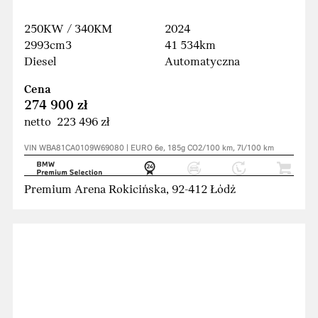
250KW / 340KM
2024
2993cm3
41 534km
Diesel
Automatyczna
Cena
274 900 zł
netto 223 496 zł
VIN WBA81CA0109W69080 | EURO 6e, 185g CO2/100 km, 7l/100 km
Premium Arena Rokicińska, 92-412 Łódź