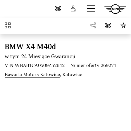
Przejdź do głównej treści
Porównaj
Zaloguj się
Przegląd
BMW X4 M40d
w tym 24 Miesiące Gwarancji
VIN WBA81CA0509Z52842
Numer oferty 269271
Bawaria Motors Katowice
, Katowice