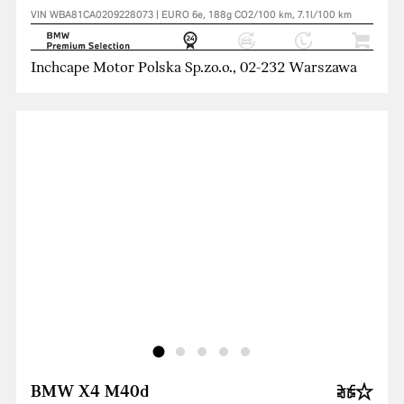
VIN WBA81CA0209228073 | EURO 6e, 188g CO2/100 km, 7.1l/100 km
Inchcape Motor Polska Sp.zo.o., 02-232 Warszawa
BMW X4 M40d