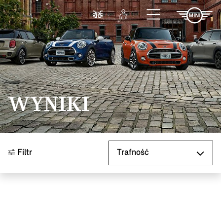
Przejdź do głównej treści
Porównaj
Zaloguj się
WYNIKI
Sortuj według
Filtr