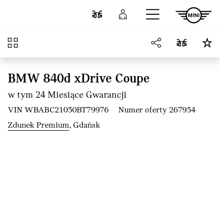
Przejdź do głównej treści
Porównaj
Zaloguj się
Przegląd
BMW 840d xDrive Coupe
w tym 24 Miesiące Gwarancji
VIN WBABC21050BT79976
Numer oferty 267954
Zdunek Premium
, Gdańsk