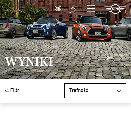
Przejdź do głównej treści
Porównaj
Zaloguj się
WYNIKI
Sortuj według
Filtr