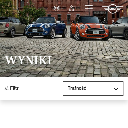
Przejdź do głównej treści
Porównaj
Zaloguj się
WYNIKI
Sortuj według
Filtr