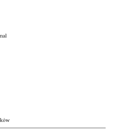
nal
wków