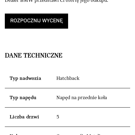
Dealer BMW przedstawi Ci ofertę jego odkupu.
ROZPOCZNIJ WYCENĘ
DANE TECHNICZNE
Typ nadwozia
Hatchback
Typ napędu
Napęd na przednie koła
Liczba drzwi
5