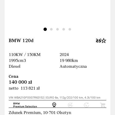
BMW 120d
110KW / 150KM
2024
1995cm3
19 980km
Diesel
Automatyczna
Cena
140 000 zł
netto 113 821 zł
VIN WBA21GF0007R63152 | EURO 6e, 112g CO2/100 km, 4.3l/100 km
Zdunek Premium, 10-701 Olsztyn