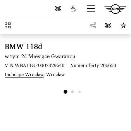
Przejdź do głównej treści
Porównaj
Zaloguj się
Przegląd
BMW 118d
w tym 24 Miesiące Gwarancji
VIN WBA11GF0307S29648
Numer oferty 266658
Inchcape Wrocław
, Wrocław