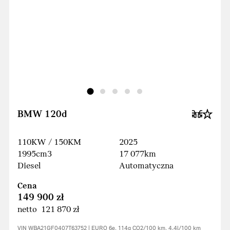
BMW 120d
110KW / 150KM
2025
1995cm3
17 077km
Diesel
Automatyczna
Cena
149 900 zł
netto 121 870 zł
VIN WBA21GF0407T63752 | EURO 6e, 114g CO2/100 km, 4.4l/100 km