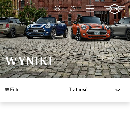
Przejdź do głównej treści
Porównaj
Zaloguj się
WYNIKI
Sortuj według
Filtr