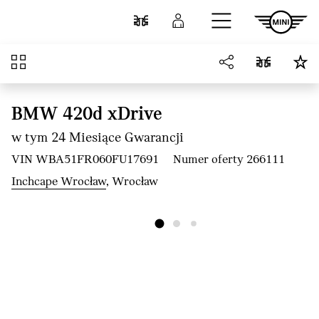
Przejdź do głównej treści
Porównaj
Zaloguj się
Przegląd
BMW 420d xDrive
w tym 24 Miesiące Gwarancji
VIN WBA51FR060FU17691
Numer oferty 266111
Inchcape Wrocław
, Wrocław