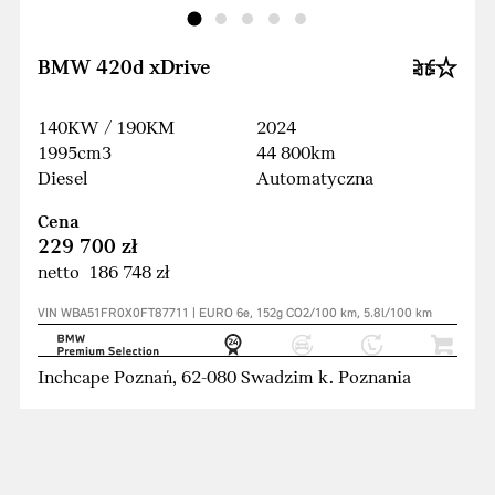
BMW 420d xDrive
140KW / 190KM
2024
1995cm3
44 800km
Diesel
Automatyczna
Cena
229 700 zł
netto 186 748 zł
VIN WBA51FR0X0FT87711 | EURO 6e, 152g CO2/100 km, 5.8l/100 km
Inchcape Poznań, 62-080 Swadzim k. Poznania