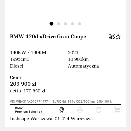
BMW 420d xDrive Gran Coupe
140KW / 190KM
2023
1995cm3
10 900km
Diesel
Automatyczna
Cena
209 900 zł
netto 170 650 zł
VIN WBA31AX010FP41774 | EURO 6d, 144g CO2/100 km, 5.5l/100 km
Inchcape Warszawa, 01-424 Warszawa