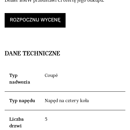
Dealer BMW przedstawi Ci ofertę jego odkupu.
ROZPOCZNIJ WYCENĘ
DANE TECHNICZNE
Typ
Coupé
nadwozia
Typ napędu
Napęd na cztery koła
Liczba
5
drzwi