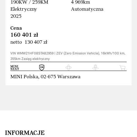
190KW / 259KM
4 969km
Elektryczny
Automatyczna
2025
Cena
160 401 zł
netto 130 407 zł
VIN WMW21HF08STA82959 | ZEV (Zero Emission Vehicle), 16kWh/100 km,
355km Zasięg elektryczny
MINI Polska, 02-675 Warszawa
INFORMACJE