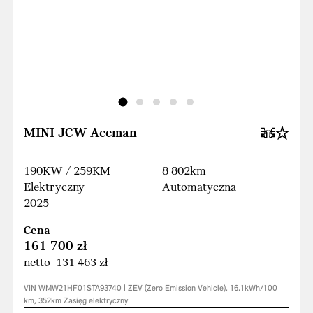
MINI JCW Aceman
190KW / 259KM
8 802km
Elektryczny
Automatyczna
2025
Cena
161 700 zł
netto 131 463 zł
VIN WMW21HF01STA93740 | ZEV (Zero Emission Vehicle), 16.1kWh/100
km, 352km Zasięg elektryczny