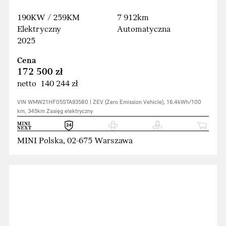
190KW / 259KM
7 912km
Elektryczny
Automatyczna
2025
Cena
172 500 zł
netto 140 244 zł
VIN WMW21HF05STA93580 | ZEV (Zero Emission Vehicle), 16.4kWh/100
km, 345km Zasięg elektryczny
MINI Polska, 02-675 Warszawa