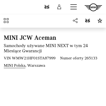
Przejdź do głównej treści
Porównaj
Zaloguj się
Przegląd
MINI JCW Aceman
Samochody używane MINI NEXT w tym 24
Miesiące Gwarancji
VIN WMW21HF01STA87999
Numer oferty 265133
MINI Polska
, Warszawa