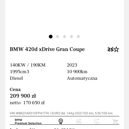
BMW 420d xDrive Gran Coupe
140KW / 190KM
2023
1995cm3
10 900km
Diesel
Automatyczna
Cena
209 900 zł
netto 170 650 zł
VIN WBA31AX010FP41774 | EURO 6d, 144g CO2/100 km, 5.5l/100 km