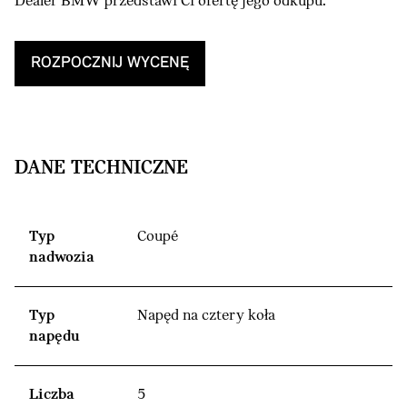
Dealer BMW przedstawi Ci ofertę jego odkupu.
ROZPOCZNIJ WYCENĘ
DANE TECHNICZNE
Typ
Coupé
nadwozia
Typ
Napęd na cztery koła
napędu
Liczba
5