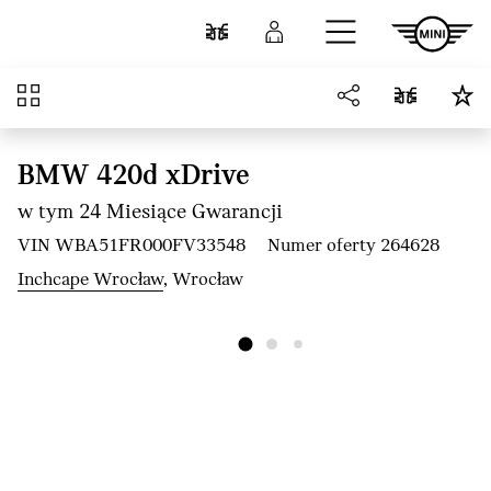
Przejdź do głównej treści
Porównaj
Zaloguj się
Przegląd
BMW 420d xDrive
w tym 24 Miesiące Gwarancji
VIN WBA51FR000FV33548
Numer oferty 264628
Inchcape Wrocław
, Wrocław