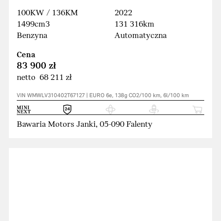
100KW / 136KM
2022
1499cm3
131 316km
Benzyna
Automatyczna
Cena
83 900 zł
netto 68 211 zł
VIN WMWLV310402T67127 | EURO 6e, 138g CO2/100 km, 6l/100 km
Bawaria Motors Janki, 05-090 Falenty