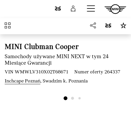
Przejdź do głównej treści
Porównaj
Zaloguj się
Przegląd
MINI Clubman Cooper
Samochody używane MINI NEXT w tym 24
Miesiące Gwarancji
VIN WMWLV310X02T68671
Numer oferty 264337
Inchcape Poznań
, Swadzim k. Poznania