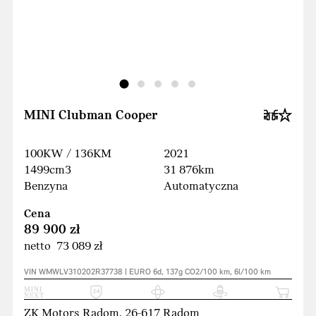
MINI Clubman Cooper
100KW / 136KM
2021
1499cm3
31 876km
Benzyna
Automatyczna
Cena
89 900 zł
netto 73 089 zł
VIN WMWLV310202R37738 | EURO 6d, 137g CO2/100 km, 6l/100 km
ZK Motors Radom, 26-617 Radom