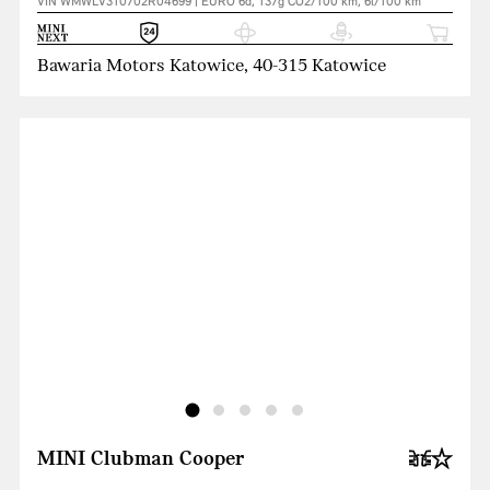
VIN WMWLV310702R04699 | EURO 6d, 137g CO2/100 km, 6l/100 km
Bawaria Motors Katowice, 40-315 Katowice
MINI Clubman Cooper