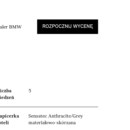
ROZPOCZNIJ WYCENĘ
Dealer BMW
iczba
5
iedzeń
apicerka
Sensatec Anthracite/Grey
oteli
materiałowo-skórzana