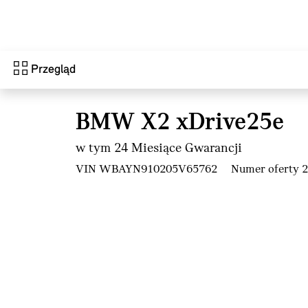
Przejdź do głównej treści
Przegląd
BMW X2 xDrive25e
w tym 24 Miesiące Gwarancji
VIN WBAYN910205V65762
Numer oferty 