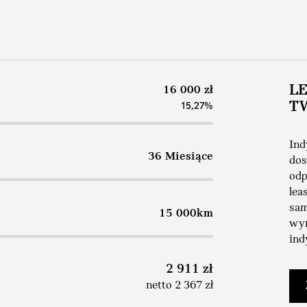
L
16 000 zł
T
15,27%
Ind
36 Miesiące
dos
odp
lea
sam
15 000km
wym
ind
2 911 zł
netto 2 367 zł