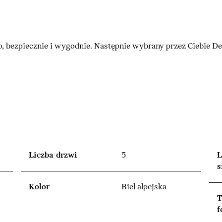
, bezpiecznie i wygodnie. Następnie wybrany przez Ciebie 
Liczba drzwi
5
L
s
Kolor
Biel alpejska
T
f