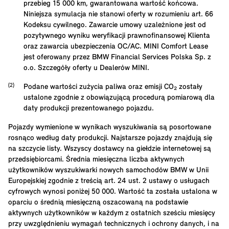
przebieg
15 000
km, gwarantowana wartość końcowa.
Niniejsza symulacja nie stanowi oferty w rozumieniu art. 66
Kodeksu cywilnego. Zawarcie umowy uzależnione jest od
pozytywnego wyniku weryfikacji prawnofinansowej Klienta
oraz zawarcia ubezpieczenia OC/AC. MINI Comfort Lease
jest oferowany przez BMW Financial Services Polska Sp. z
o.o. Szczegóły oferty u Dealerów MINI.
Podane wartości zużycia paliwa oraz emisji CO₂ zostały
ustalone zgodnie z obowiązującą procedurą pomiarową dla
daty produkcji prezentowanego pojazdu.
Pojazdy wymienione w wynikach wyszukiwania są posortowane
rosnąco według daty produkcji. Najstarsze pojazdy znajdują się
na szczycie listy. Wszyscy dostawcy na giełdzie internetowej są
przedsiębiorcami. Średnia miesięczna liczba aktywnych
użytkowników wyszukiwarki nowych samochodów BMW w Unii
Europejskiej zgodnie z treścią art. 24 ust. 2 ustawy o usługach
cyfrowych wynosi poniżej 50 000. Wartość ta została ustalona w
oparciu o średnią miesięczną oszacowaną na podstawie
aktywnych użytkowników w każdym z ostatnich sześciu miesięcy
przy uwzględnieniu wymagań technicznych i ochrony danych, i na