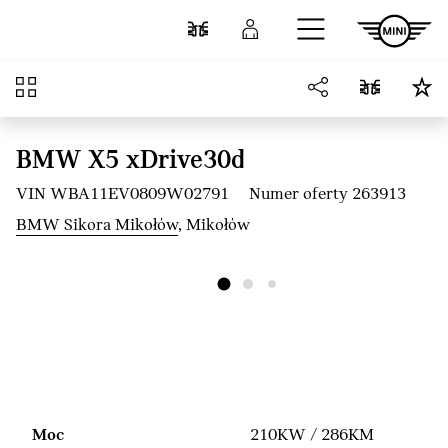
Przejdź do głównej treści
Porównaj
Zaloguj się
Przegląd
BMW X5 xDrive30d
VIN WBA11EV0809W02791
Numer oferty 263913
BMW Sikora Mikołów
, Mikołów
Moc
210KW / 286KM