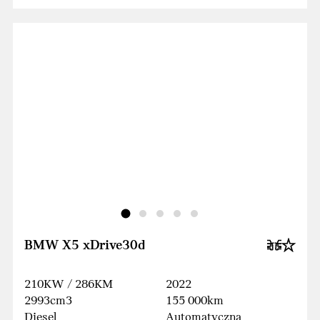
BMW X5 xDrive30d
210KW / 286KM
2022
2993cm3
155 000km
Diesel
Automatyczna