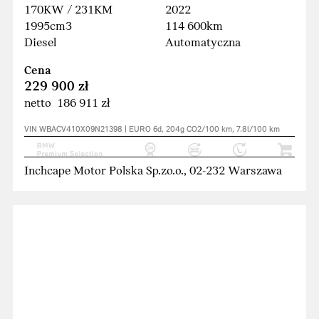
170KW / 231KM
2022
1995cm3
114 600km
Diesel
Automatyczna
Cena
229 900 zł
netto 186 911 zł
VIN WBACV410X09N21398 | EURO 6d, 204g CO2/100 km, 7.8l/100 km
Inchcape Motor Polska Sp.zo.o., 02-232 Warszawa