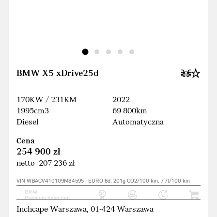
BMW X5 xDrive25d
170KW / 231KM
2022
1995cm3
69 800km
Diesel
Automatyczna
Cena
254 900 zł
netto 207 236 zł
VIN WBACV410109M84595 | EURO 6d, 201g CO2/100 km, 7.7l/100 km
Inchcape Warszawa, 01-424 Warszawa