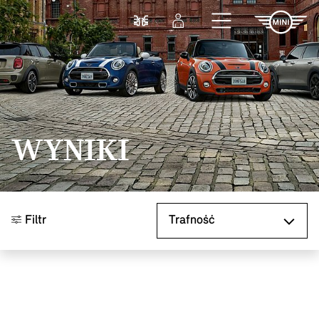
Przejdź do głównej treści
Porównaj
Zaloguj się
WYNIKI
Sortuj według
Filtr