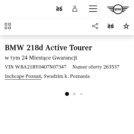
Przejdź do głównej treści
Porównaj
Zaloguj się
Przegląd
BMW 218d Active Tourer
w tym 24 Miesiące Gwarancji
VIN WBA21BY0407N07347
Numer oferty 263537
Inchcape Poznań
, Swadzim k. Poznania