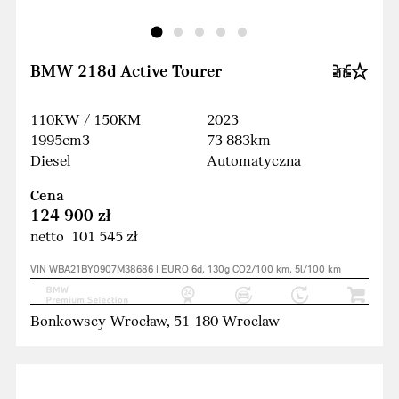
BMW 218d Active Tourer
110KW / 150KM
2023
1995cm3
73 883km
Diesel
Automatyczna
Cena
124 900 zł
netto 101 545 zł
VIN WBA21BY0907M38686 | EURO 6d, 130g CO2/100 km, 5l/100 km
Bonkowscy Wrocław, 51-180 Wroclaw