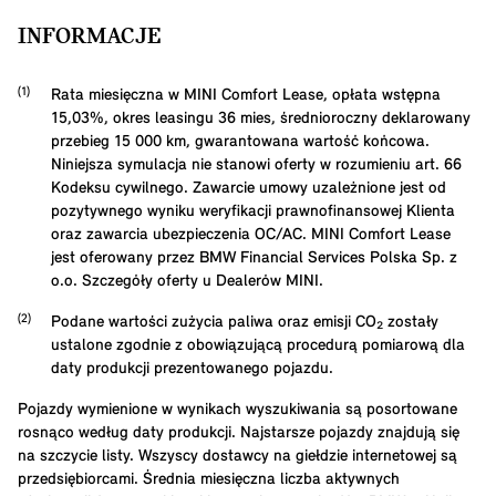
INFORMACJE
Rata miesięczna w MINI Comfort Lease, opłata wstępna
15,03
%, okres leasingu
36
mies, średnioroczny deklarowany
przebieg
15 000
km, gwarantowana wartość końcowa.
Niniejsza symulacja nie stanowi oferty w rozumieniu art. 66
Kodeksu cywilnego. Zawarcie umowy uzależnione jest od
pozytywnego wyniku weryfikacji prawnofinansowej Klienta
oraz zawarcia ubezpieczenia OC/AC. MINI Comfort Lease
jest oferowany przez BMW Financial Services Polska Sp. z
o.o. Szczegóły oferty u Dealerów MINI.
Podane wartości zużycia paliwa oraz emisji CO₂ zostały
ustalone zgodnie z obowiązującą procedurą pomiarową dla
daty produkcji prezentowanego pojazdu.
Pojazdy wymienione w wynikach wyszukiwania są posortowane
rosnąco według daty produkcji. Najstarsze pojazdy znajdują się
na szczycie listy. Wszyscy dostawcy na giełdzie internetowej są
przedsiębiorcami. Średnia miesięczna liczba aktywnych