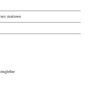
warc matowe
wmgielne