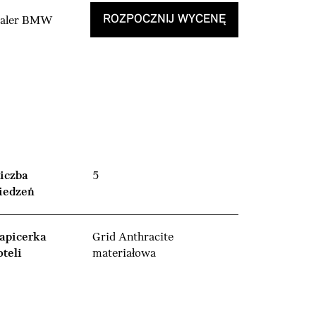
ROZPOCZNIJ WYCENĘ
Dealer BMW
iczba
5
iedzeń
apicerka
Grid Anthracite
oteli
materiałowa