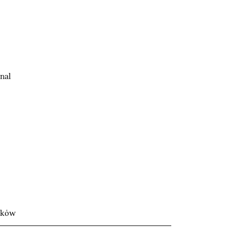
nal
wków