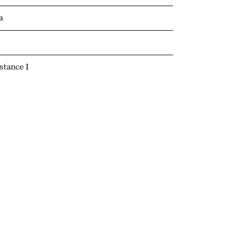
a
stance I