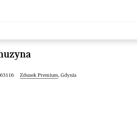
muzyna
263116
Zdunek Premium
, Gdynia