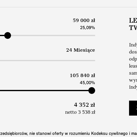
L
59 000 zł
T
25,09%
Ind
24 Miesiące
dos
odp
lea
sam
105 840 zł
wym
45,00%
ind
4 352 zł
netto 3 538 zł
edsiębiorców, nie stanowi oferty w rozumieniu Kodeksu cywilnego i ma