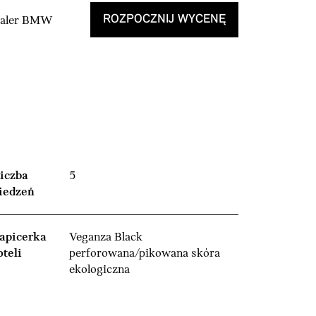
ROZPOCZNIJ WYCENĘ
Dealer BMW
iczba
5
iedzeń
apicerka
Veganza Black
oteli
perforowana/pikowana skóra
ekologiczna