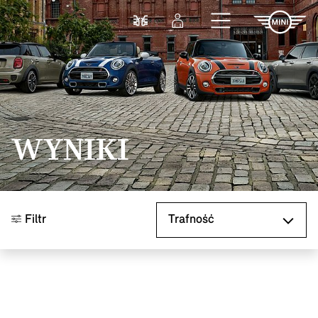
Przejdź do głównej treści
Porównaj
Zaloguj się
WYNIKI
Sortuj według
Filtr