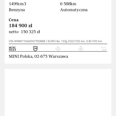
1499cm3
6 588km
Benzyna
Automatyczna
Cena
184 900 zł
netto 150 325 zł
VIN WMW11GA0007T63668 | EURO 6e, 133g CO2/100 km, 5.9l/100 km
MINI Polska, 02-675 Warszawa