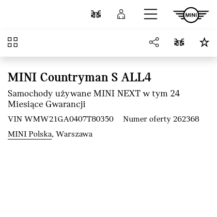
Przejdź do głównej treści
Porównaj
Zaloguj się
Przegląd
MINI Countryman S ALL4
Samochody używane MINI NEXT w tym 24
Miesiące Gwarancji
VIN WMW21GA0407T80350
Numer oferty 262368
MINI Polska
, Warszawa