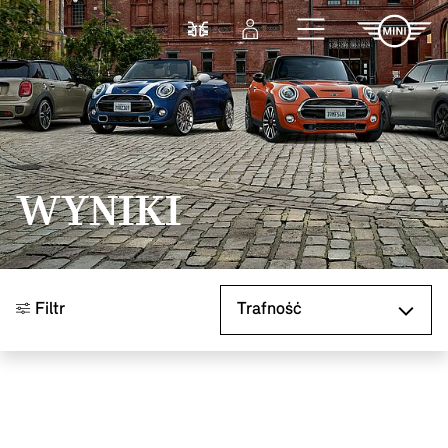
Przejdź do głównej treści
Porównaj
Zaloguj się
WYNIKI
Sortuj według
Filtr