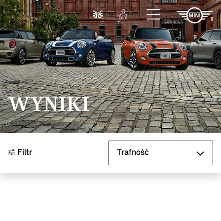
Przejdź do głównej treści
Porównaj
Zaloguj się
WYNIKI
Sortuj według
Filtr