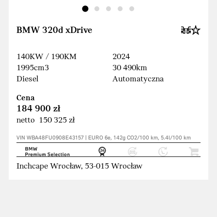
BMW 320d xDrive
140KW / 190KM
2024
1995cm3
30 490km
Diesel
Automatyczna
Cena
184 900 zł
netto 150 325 zł
VIN WBA48FU0908E43157 | EURO 6e, 142g CO2/100 km, 5.4l/100 km
Inchcape Wrocław, 53-015 Wrocław