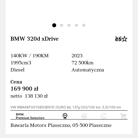
BMW 320d xDrive
140KW / 190KM
2023
1995cm3
72 500km
Diesel
Automatyczna
Cena
169 900 zł
netto 138 130 zł
VIN WBA48FU0108D38919 | EURO 6d, 137g CO2/100 km, 5.2l/100 km
Bawaria Motors Piaseczno, 05-500 Piaseczno