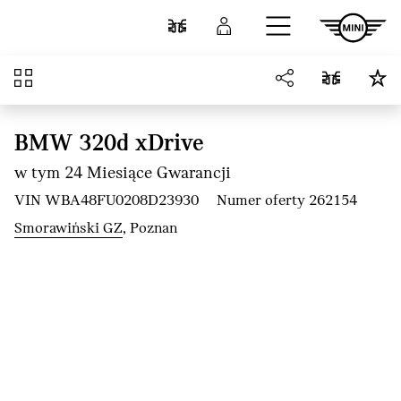
Przejdź do głównej treści
Porównaj
Zaloguj się
Przegląd
BMW 320d xDrive
w tym 24 Miesiące Gwarancji
VIN WBA48FU0208D23930
Numer oferty 262154
Smorawiński GZ
, Poznan