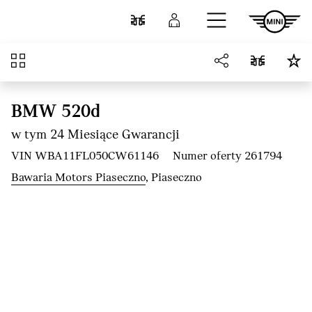
Przejdź do głównej treści
Porównaj
Zaloguj się
Przegląd
BMW 520d
w tym 24 Miesiące Gwarancji
VIN WBA11FL050CW61146
Numer oferty 261794
Bawaria Motors Piaseczno
, Piaseczno