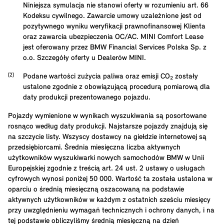
Niniejsza symulacja nie stanowi oferty w rozumieniu art. 66
Kodeksu cywilnego. Zawarcie umowy uzależnione jest od
pozytywnego wyniku weryfikacji prawnofinansowej Klienta
oraz zawarcia ubezpieczenia OC/AC. MINI Comfort Lease
jest oferowany przez BMW Financial Services Polska Sp. z
o.o. Szczegóły oferty u Dealerów MINI.
Podane wartości zużycia paliwa oraz emisji CO₂ zostały
ustalone zgodnie z obowiązującą procedurą pomiarową dla
daty produkcji prezentowanego pojazdu.
Pojazdy wymienione w wynikach wyszukiwania są posortowane
rosnąco według daty produkcji. Najstarsze pojazdy znajdują się
na szczycie listy. Wszyscy dostawcy na giełdzie internetowej są
przedsiębiorcami. Średnia miesięczna liczba aktywnych
użytkowników wyszukiwarki nowych samochodów BMW w Unii
Europejskiej zgodnie z treścią art. 24 ust. 2 ustawy o usługach
cyfrowych wynosi poniżej 50 000. Wartość ta została ustalona w
oparciu o średnią miesięczną oszacowaną na podstawie
aktywnych użytkowników w każdym z ostatnich sześciu miesięcy
przy uwzględnieniu wymagań technicznych i ochrony danych, i na
tej podstawie obliczyliśmy średnią miesięczną na dzień