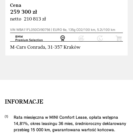
Cena
259 300 zł
netto 210 813 zł
VIN WBA11FL050CV90756 | EURO 6e, 135g CO2/100 km, 5.2l/100 km
M-Cars Conrada, 31-357 Kraków
INFORMACJE
Rata miesięczna w MINI Comfort Lease, opłata wstępna
14,81
%, okres leasingu
36
mies, średnioroczny deklarowany
przebieg
15 000
km, gwarantowana wartość końcowa.