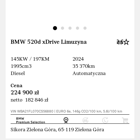
BMW 520d xDrive Limuzyna
145KW / 197KM
2024
1995cm3
35 370km
Diesel
Automatyczna
Cena
224 900 zł
netto 182 846 zł
VIN WBA21FL070CS56880 | EURO 6e, 146g CO2/100 km, 5.6l/100 km
Sikora Zielona Góra, 65-119 Zielona Góra