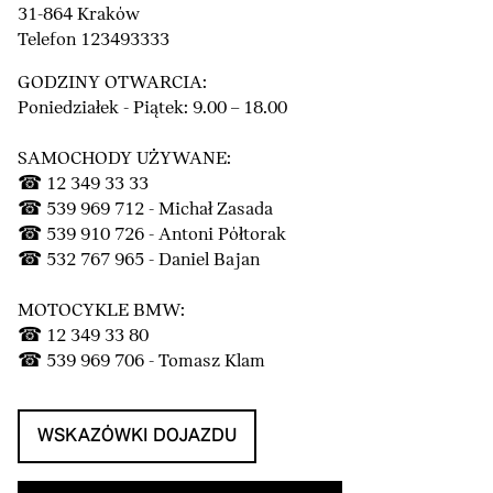
31-864 Kraków
Telefon 123493333
GODZINY OTWARCIA:
Poniedziałek - Piątek: 9.00 – 18.00
SAMOCHODY UŻYWANE:
☎ 12 349 33 33
☎ 539 969 712 - Michał Zasada
☎ 539 910 726 - Antoni Półtorak
☎ 532 767 965 - Daniel Bajan
MOTOCYKLE BMW:
☎ 12 349 33 80
☎ 539 969 706 - Tomasz Klam
WSKAZÓWKI DOJAZDU