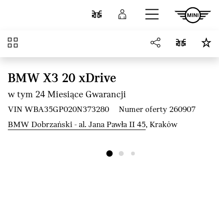
Przejdź do głównej treści
Porównaj
Zaloguj się
Przegląd
BMW X3 20 xDrive
w tym 24 Miesiące Gwarancji
VIN WBA35GP020N373280
Numer oferty 260907
BMW Dobrzański - al. Jana Pawła II 45
, Kraków