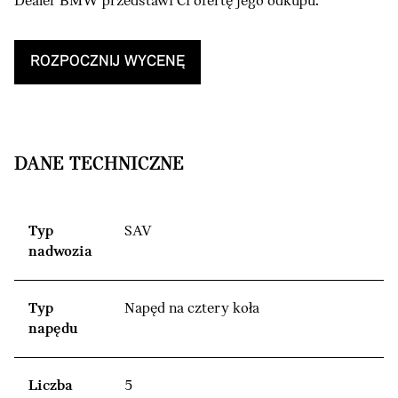
Dealer BMW przedstawi Ci ofertę jego odkupu.
ROZPOCZNIJ WYCENĘ
DANE TECHNICZNE
Typ
SAV
nadwozia
Typ
Napęd na cztery koła
napędu
Liczba
5