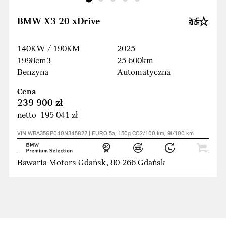
BMW X3 20 xDrive
140KW / 190KM
2025
1998cm3
25 600km
Benzyna
Automatyczna
Cena
239 900 zł
netto 195 041 zł
VIN WBA35GP040N345822 | EURO 5a, 150g CO2/100 km, 9l/100 km
Bawaria Motors Gdańsk, 80-266 Gdańsk