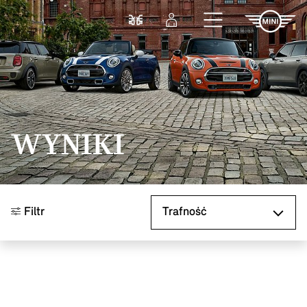
Przejdź do głównej treści
Porównaj
Zaloguj się
WYNIKI
Sortuj według
Filtr