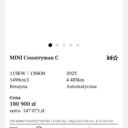
MINI Countryman C
115KW / 156KM
2025
1499cm3
4 485km
Benzyna
Automatyczna
Cena
180 900 zł
netto 147 073 zł
VIN WMW11GA0X07T93180 | EURO 6e, 138g CO2/100 km, 6.1l/100 km