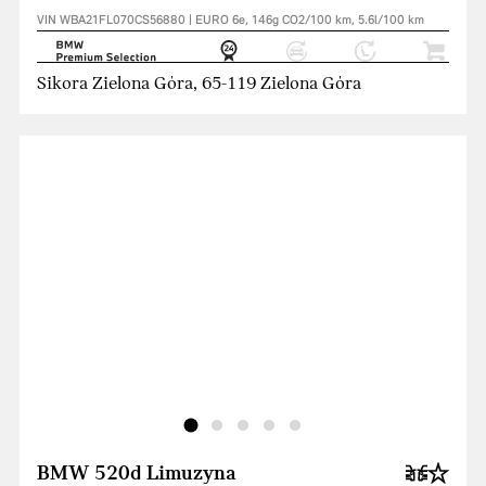
VIN WBA21FL070CS56880 | EURO 6e, 146g CO2/100 km, 5.6l/100 km
Sikora Zielona Góra, 65-119 Zielona Góra
BMW 520d Limuzyna