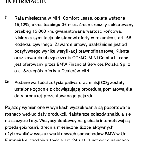
INFORMACJE
Rata miesięczna w MINI Comfort Lease, opłata wstępna
15,12
%, okres leasingu
36
mies, średnioroczny deklarowany
przebieg
15 000
km, gwarantowana wartość końcowa.
Niniejsza symulacja nie stanowi oferty w rozumieniu art. 66
Kodeksu cywilnego. Zawarcie umowy uzależnione jest od
pozytywnego wyniku weryfikacji prawnofinansowej Klienta
oraz zawarcia ubezpieczenia OC/AC. MINI Comfort Lease
jest oferowany przez BMW Financial Services Polska Sp. z
o.o. Szczegóły oferty u Dealerów MINI.
Podane wartości zużycia paliwa oraz emisji CO₂ zostały
ustalone zgodnie z obowiązującą procedurą pomiarową dla
daty produkcji prezentowanego pojazdu.
Pojazdy wymienione w wynikach wyszukiwania są posortowane
rosnąco według daty produkcji. Najstarsze pojazdy znajdują się
na szczycie listy. Wszyscy dostawcy na giełdzie internetowej są
przedsiębiorcami. Średnia miesięczna liczba aktywnych
użytkowników wyszukiwarki nowych samochodów BMW w Unii
Europejskiej zgodnie z treścią art. 24 ust. 2 ustawy o usługach