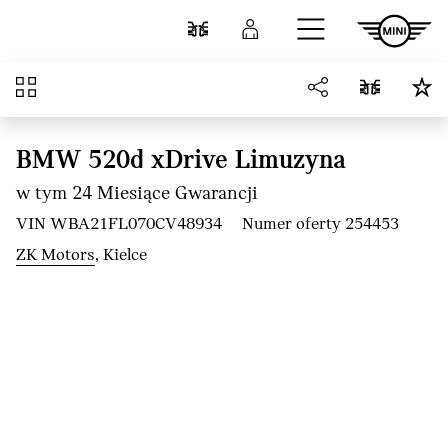
Przejdź do głównej treści
Porównaj
Zaloguj się
Przegląd
BMW 520d xDrive Limuzyna
w tym 24 Miesiące Gwarancji
VIN WBA21FL070CV48934
Numer oferty 254453
ZK Motors
, Kielce