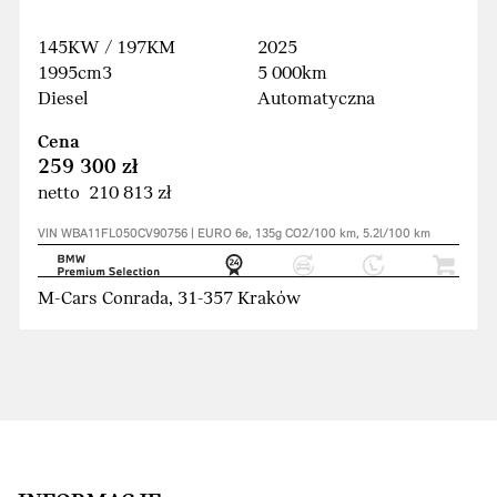
145KW / 197KM
2025
1995cm3
5 000km
Diesel
Automatyczna
Cena
259 300 zł
netto 210 813 zł
VIN WBA11FL050CV90756 | EURO 6e, 135g CO2/100 km, 5.2l/100 km
M-Cars Conrada, 31-357 Kraków