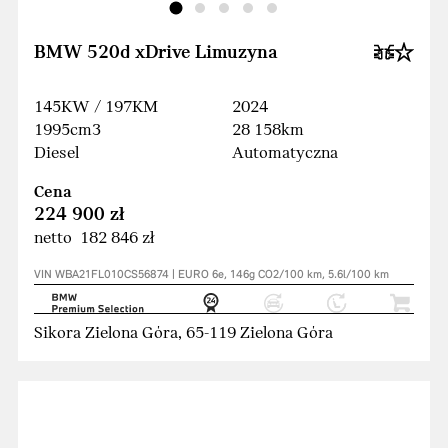
BMW 520d xDrive Limuzyna
145KW / 197KM
2024
1995cm3
28 158km
Diesel
Automatyczna
Cena
224 900 zł
netto 182 846 zł
VIN WBA21FL010CS56874 | EURO 6e, 146g CO2/100 km, 5.6l/100 km
Sikora Zielona Góra, 65-119 Zielona Góra