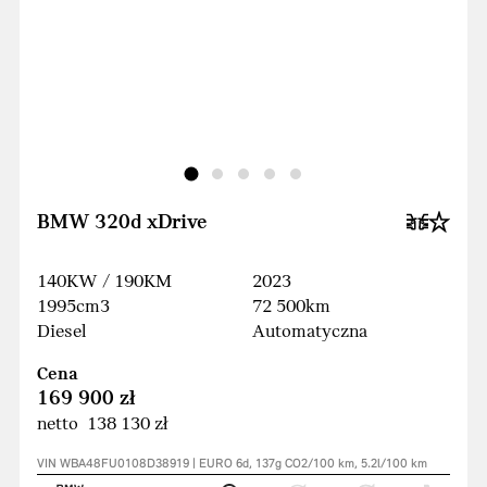
BMW 320d xDrive
140KW / 190KM
2023
1995cm3
72 500km
Diesel
Automatyczna
Cena
169 900 zł
netto 138 130 zł
VIN WBA48FU0108D38919 | EURO 6d, 137g CO2/100 km, 5.2l/100 km