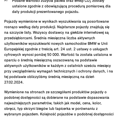
Podane wartości zużycia paliwa oraz emisji CO₂ zostały
ustalone zgodnie z obowiązującą procedurą pomiarową dla
daty produkcji prezentowanego pojazdu.
Pojazdy wymienione w wynikach wyszukiwania są posortowane
rosnąco według daty produkcji. Najstarsze pojazdy znajdują się
na szczycie listy. Wszyscy dostawcy na giełdzie internetowej są
przedsiębiorcami. Średnia miesięczna liczba aktywnych
użytkowników wyszukiwarki nowych samochodów BMW w Unii
Europejskiej zgodnie z treścią art. 24 ust. 2 ustawy o usługach
cyfrowych wynosi poniżej 50 000. Wartość ta została ustalona w
oparciu o średnią miesięczną oszacowaną na podstawie
aktywnych użytkowników w każdym z ostatnich sześciu miesięcy
przy uwzględnieniu wymagań technicznych i ochrony danych, i na
tej podstawie obliczyliśmy średnią miesięczną na dzień
27.02.2024.
Wymienione na stronach ze szczegółami produktów pojazdy o
podobnej dostępności są dobierane na podstawie dopasowania
najważniejszych parametrów, takich jak model, cena, kolor,
obręcz, typ skrzyni biegów lub tapicerka w porównaniu z
wybranym pojazdem. Kolejność pojazdów o podobnej dostępności