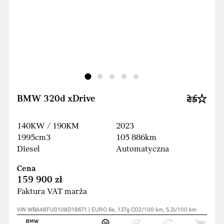
BMW 320d xDrive
140KW / 190KM
2023
1995cm3
105 886km
Diesel
Automatyczna
Cena
159 900 zł
Faktura VAT marża
VIN WBA48FU0108D18671 | EURO 6e, 137g CO2/100 km, 5.2l/100 km