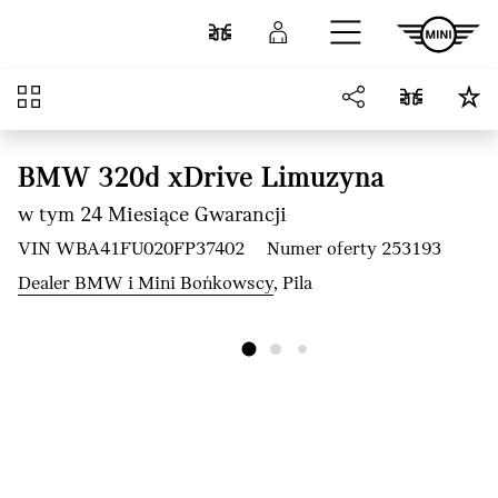
Przejdź do głównej treści
Porównaj
Zaloguj się
Przegląd
BMW 320d xDrive Limuzyna
w tym 24 Miesiące Gwarancji
VIN WBA41FU020FP37402
Numer oferty 253193
Dealer BMW i Mini Bońkowscy
, Pila