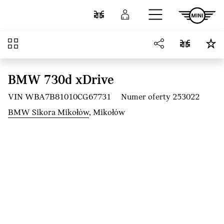
Przejdź do głównej treści
Porównaj
Zaloguj się
Przegląd
BMW 730d xDrive
VIN WBA7B81010CG67731
Numer oferty 253022
BMW Sikora Mikołów
, Mikołów