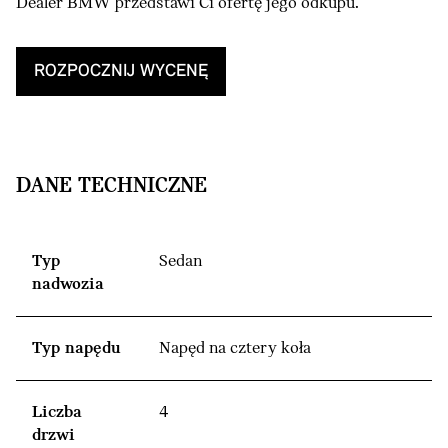
Dealer BMW przedstawi Ci ofertę jego odkupu.
ROZPOCZNIJ WYCENĘ
DANE TECHNICZNE
Typ
Sedan
nadwozia
Typ napędu
Napęd na cztery koła
Liczba
4
drzwi