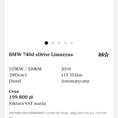
BMW 740d xDrive Limuzyna
235KW / 320KM
2019
2993cm3
115 351km
Diesel
Automatyczna
Cena
199 800 zł
Faktura VAT marża
VIN WBA7S61030BM59647 | EURO 6d-Temp, 189g CO2/100 km, 7.2l/100