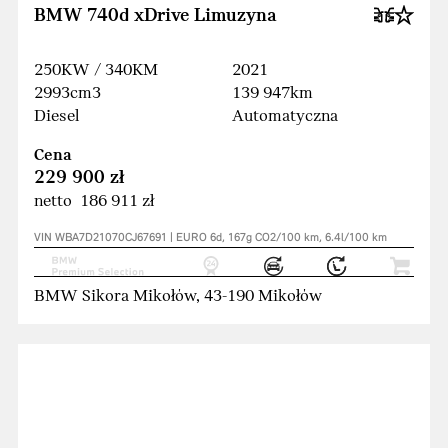
BMW 740d xDrive Limuzyna
250KW / 340KM
2021
2993cm3
139 947km
Diesel
Automatyczna
Cena
229 900 zł
netto 186 911 zł
VIN WBA7D21070CJ67691 | EURO 6d, 167g CO2/100 km, 6.4l/100 km
BMW Sikora Mikołów, 43-190 Mikołów