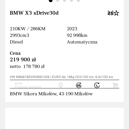
BMW X3 xDrive30d
210KW / 286KM
2023
2993cm3
92 998km
Diesel
Automatyczna
Cena
219 900 zł
netto 178 780 zł
VIN WBA81BZ0509S81428 | EURO 6d, 168g CO2/100 km, 6.4l/100 km
BMW Sikora Mikołów, 43-190 Mikołów