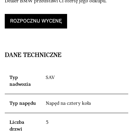
Dealer BMW przedstawi Ci ofertę jego odkupu.
ROZPOCZNIJ WYCENĘ
DANE TECHNICZNE
Typ
SAV
nadwozia
Typ napędu
Napęd na cztery koła
Liczba
5
drzwi