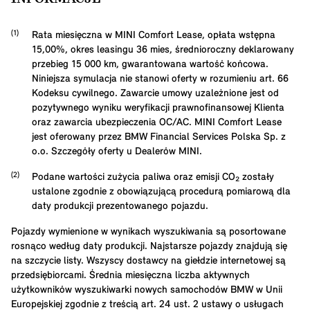
Rata miesięczna w MINI Comfort Lease, opłata wstępna
15,00
%, okres leasingu
36
mies, średnioroczny deklarowany
przebieg
15 000
km, gwarantowana wartość końcowa.
Niniejsza symulacja nie stanowi oferty w rozumieniu art. 66
Kodeksu cywilnego. Zawarcie umowy uzależnione jest od
pozytywnego wyniku weryfikacji prawnofinansowej Klienta
oraz zawarcia ubezpieczenia OC/AC. MINI Comfort Lease
jest oferowany przez BMW Financial Services Polska Sp. z
o.o. Szczegóły oferty u Dealerów MINI.
Podane wartości zużycia paliwa oraz emisji CO₂ zostały
ustalone zgodnie z obowiązującą procedurą pomiarową dla
daty produkcji prezentowanego pojazdu.
Pojazdy wymienione w wynikach wyszukiwania są posortowane
rosnąco według daty produkcji. Najstarsze pojazdy znajdują się
na szczycie listy. Wszyscy dostawcy na giełdzie internetowej są
przedsiębiorcami. Średnia miesięczna liczba aktywnych
użytkowników wyszukiwarki nowych samochodów BMW w Unii
Europejskiej zgodnie z treścią art. 24 ust. 2 ustawy o usługach