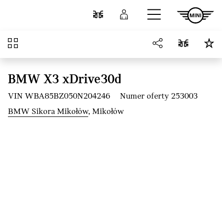
Przejdź do głównej treści
Porównaj
Zaloguj się
Przegląd
BMW X3 xDrive30d
VIN WBA85BZ050N204246
Numer oferty 253003
BMW Sikora Mikołów
, Mikołów