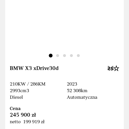
BMW X3 xDrive30d
210KW / 286KM
2023
2993cm3
52 308km
Diesel
Automatyczna
Cena
245 900 zł
netto 199 919 zł