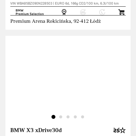
VIN WBA85BZ090N228503 | EURO 6d, 166g CO2/100 km, 6.3l/100 km
Premium Arena Rokicińska, 92-412 Łódź
BMW X3 xDrive30d