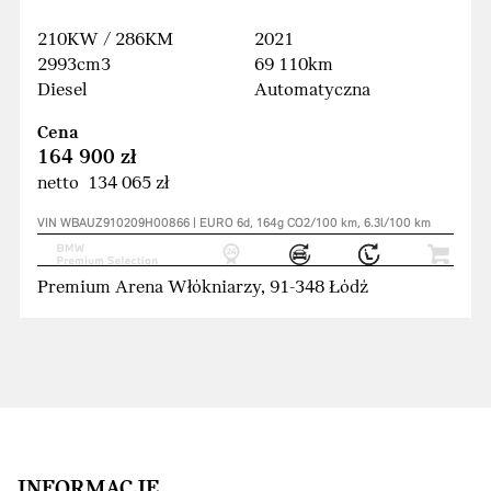
210KW / 286KM
2021
2993cm3
69 110km
Diesel
Automatyczna
Cena
164 900 zł
netto 134 065 zł
VIN WBAUZ910209H00866 | EURO 6d, 164g CO2/100 km, 6.3l/100 km
Premium Arena Włókniarzy, 91-348 Łódź
INFORMACJE