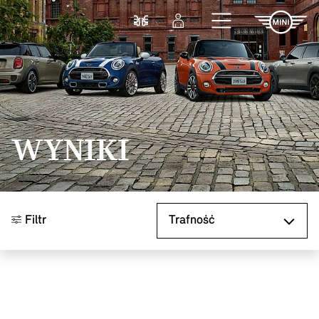
Przejdź do głównej treści
Porównaj
Zaloguj się
WYNIKI
Sortuj według
Filtr