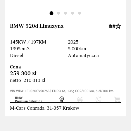
BMW 520d Limuzyna
145KW / 197KM
2025
1995cm3
5 000km
Diesel
Automatyczna
Cena
259 300 zł
netto 210 813 zł
VIN WBA11FL050CV90756 | EURO 6e, 135g CO2/100 km, 5.2l/100 km
M-Cars Conrada, 31-357 Kraków