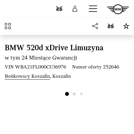
Przejdź do głównej treści
Porównaj
Zaloguj się
Przegląd
BMW 520d xDrive Limuzyna
w tym 24 Miesiące Gwarancji
VIN WBA21FL000CU36976
Numer oferty 252646
Bońkowscy Koszalin
, Koszalin