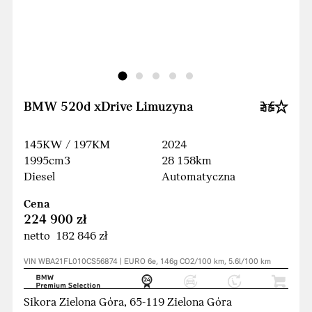
BMW 520d xDrive Limuzyna
145KW / 197KM
2024
1995cm3
28 158km
Diesel
Automatyczna
Cena
224 900 zł
netto 182 846 zł
VIN WBA21FL010CS56874 | EURO 6e, 146g CO2/100 km, 5.6l/100 km
Sikora Zielona Góra, 65-119 Zielona Góra