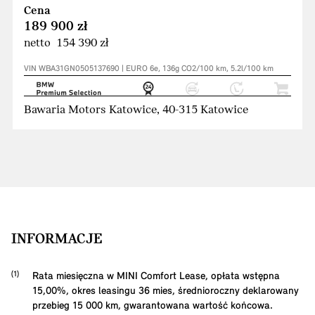
Cena
189 900 zł
netto 154 390 zł
VIN WBA31GN0505137690 | EURO 6e, 136g CO2/100 km, 5.2l/100 km
Bawaria Motors Katowice, 40-315 Katowice
INFORMACJE
Rata miesięczna w MINI Comfort Lease, opłata wstępna
15,00
%, okres leasingu
36
mies, średnioroczny deklarowany
przebieg
15 000
km, gwarantowana wartość końcowa.