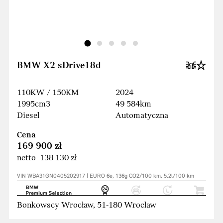
BMW X2 sDrive18d
110KW / 150KM
2024
1995cm3
49 584km
Diesel
Automatyczna
Cena
169 900 zł
netto 138 130 zł
VIN WBA31GN0405202917 | EURO 6e, 136g CO2/100 km, 5.2l/100 km
Bonkowscy Wrocław, 51-180 Wroclaw