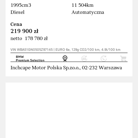
1995cm3
11 504km
Diesel
Automatyczna
Cena
219 900 zł
netto 178 780 zł
VIN WBA51GN0505Z97145 | EURO 6e, 129g CO2/100 km, 4.9l/100 km
Inchcape Motor Polska Sp.zo.o., 02-232 Warszawa