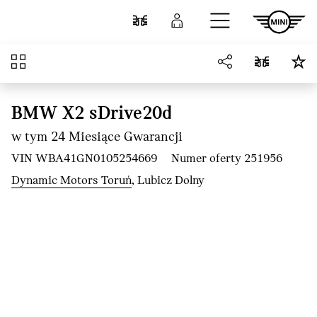
Przejdź do głównej treści
Porównaj
Zaloguj się
Przegląd
BMW X2 sDrive20d
w tym 24 Miesiące Gwarancji
VIN WBA41GN0105254669
Numer oferty 251956
Dynamic Motors Toruń
, Lubicz Dolny