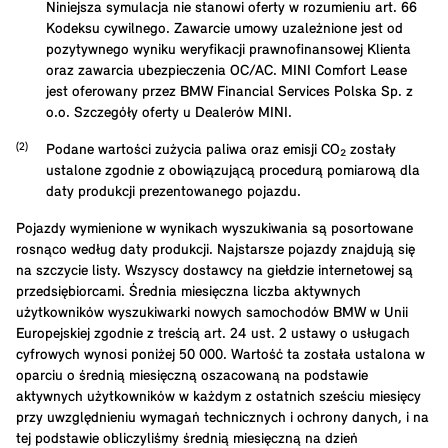
Niniejsza symulacja nie stanowi oferty w rozumieniu art. 66
Kodeksu cywilnego. Zawarcie umowy uzależnione jest od
pozytywnego wyniku weryfikacji prawnofinansowej Klienta
oraz zawarcia ubezpieczenia OC/AC. MINI Comfort Lease
jest oferowany przez BMW Financial Services Polska Sp. z
o.o. Szczegóły oferty u Dealerów MINI.
Podane wartości zużycia paliwa oraz emisji CO₂ zostały
ustalone zgodnie z obowiązującą procedurą pomiarową dla
daty produkcji prezentowanego pojazdu.
Pojazdy wymienione w wynikach wyszukiwania są posortowane
rosnąco według daty produkcji. Najstarsze pojazdy znajdują się
na szczycie listy. Wszyscy dostawcy na giełdzie internetowej są
przedsiębiorcami. Średnia miesięczna liczba aktywnych
użytkowników wyszukiwarki nowych samochodów BMW w Unii
Europejskiej zgodnie z treścią art. 24 ust. 2 ustawy o usługach
cyfrowych wynosi poniżej 50 000. Wartość ta została ustalona w
oparciu o średnią miesięczną oszacowaną na podstawie
aktywnych użytkowników w każdym z ostatnich sześciu miesięcy
przy uwzględnieniu wymagań technicznych i ochrony danych, i na
tej podstawie obliczyliśmy średnią miesięczną na dzień