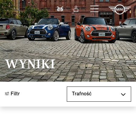
Przejdź do głównej treści
Porównaj
Zaloguj się
WYNIKI
Sortuj według
Filtr