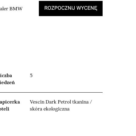
ROZPOCZNIJ WYCENĘ
Dealer BMW
iczba
5
iedzeń
apicerka
Vescin Dark Petrol tkanina /
oteli
skóra ekologiczna