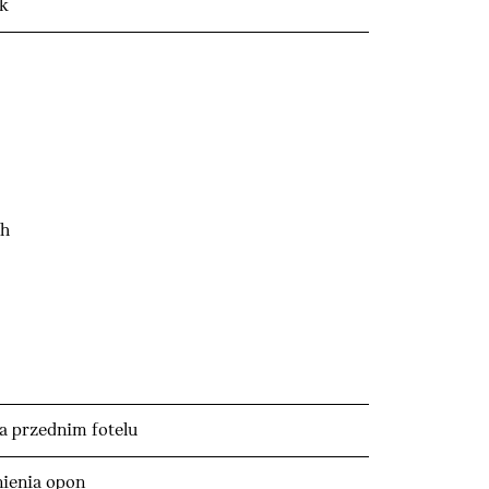
ik
ch
na przednim fotelu
ienia opon