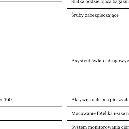
Siatka oddzielająca bagażn
Śruby zabezpieczające
Asystent świateł drogowy
r 360
Aktywna ochrona pieszych
Mocowanie fotelika i-size 
System monitorowania ciśn