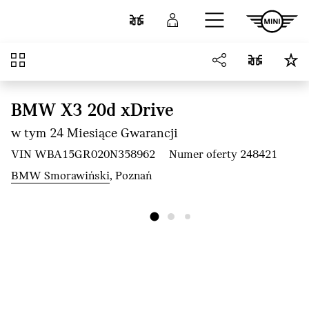
Przejdź do głównej treści
Porównaj
Zaloguj się
Przegląd
BMW X3 20d xDrive
w tym 24 Miesiące Gwarancji
VIN WBA15GR020N358962
Numer oferty 248421
BMW Smorawiński
, Poznań