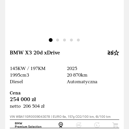
BMW X3 20d xDrive
145KW / 197KM
2025
1995cm3
20 870km
Diesel
Automatyczna
Cena
254 000 zł
netto 206 504 zł
VIN WBA11GR0009043078 | EURO 6e, 157g CO2/100 km, 6l/100 km