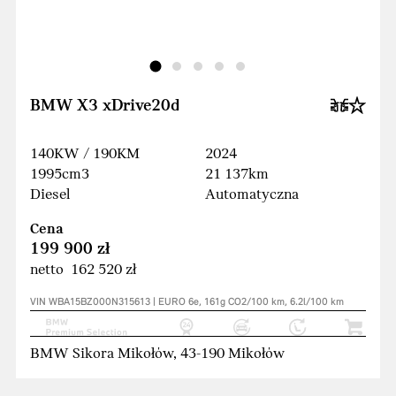
BMW X3 xDrive20d
140KW / 190KM
2024
1995cm3
21 137km
Diesel
Automatyczna
Cena
199 900 zł
netto 162 520 zł
VIN WBA15BZ000N315613 | EURO 6e, 161g CO2/100 km, 6.2l/100 km
BMW Sikora Mikołów, 43-190 Mikołów