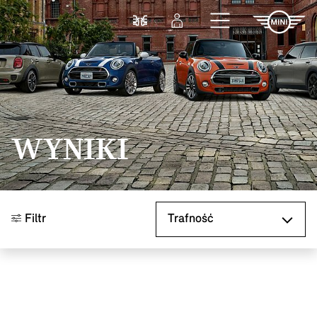
Przejdź do głównej treści
Porównaj
Zaloguj się
WYNIKI
Sortuj według
Filtr