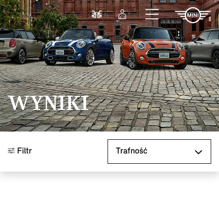
Przejdź do głównej treści
Porównaj
Zaloguj się
WYNIKI
Sortuj według
Filtr