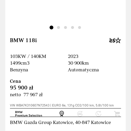
BMW 118i
103KW / 140KM
2023
1499cm3
30 900km
Benzyna
Automatyczna
Cena
95 900 zł
netto 77 967 zł
VIN WBA7K310607N72543 | EURO 6e, 131g CO2/100 km, 5.8l/100 km
BMW Gazda Group Katowice, 40-847 Katowice