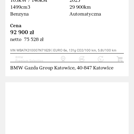
103KW / 140KM
2023
1499cm3
29 900km
Benzyna
Automatyczna
Cena
92 900 zł
netto 75 528 zł
VIN WBA7K310007N71629 | EURO 6e, 131g CO2/100 km, 5.8l/100 km
BMW Gazda Group Katowice, 40-847 Katowice