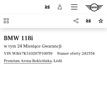
Przejdź do głównej treści
Porównaj
Zaloguj się
Przegląd
BMW 118i
w tym 24 Miesiące Gwarancji
VIN WBA7K310207P10059
Numer oferty 242554
Premium Arena Rokicińska
, Łódź