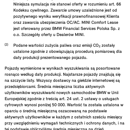
Niniejsza symulacja nie stanowi oferty w rozumieniu art. 66
Kodeksu cywilnego. Zawarcie umowy uzależnione jest od
pozytywnego wyniku weryfikacji prawnofinansowej Klienta
oraz zawarcia ubezpieczenia OC/AC. MINI Comfort Lease
jest oferowany przez BMW Financial Services Polska Sp. z
o.o. Szczegóły oferty u Dealerów MINI.
Podane wartości zużycia paliwa oraz emisji CO₂ zostały
ustalone zgodnie z obowiązującą procedurą pomiarową dla
daty produkcji prezentowanego pojazdu.
Pojazdy wymienione w wynikach wyszukiwania są posortowane
rosnąco według daty produkcji. Najstarsze pojazdy znajdują się
na szczycie listy. Wszyscy dostawcy na giełdzie internetowej są
przedsiębiorcami. Średnia miesięczna liczba aktywnych
użytkowników wyszukiwarki nowych samochodów BMW w Unii
Europejskiej zgodnie z treścią art. 24 ust. 2 ustawy o usługach
cyfrowych wynosi poniżej 50 000. Wartość ta została ustalona w
oparciu o średnią miesięczną oszacowaną na podstawie
aktywnych użytkowników w każdym z ostatnich sześciu miesięcy
przy uwzględnieniu wymagań technicznych i ochrony danych, i na
tej podstawie obliczyliśmy średnią miesięczną na dzień