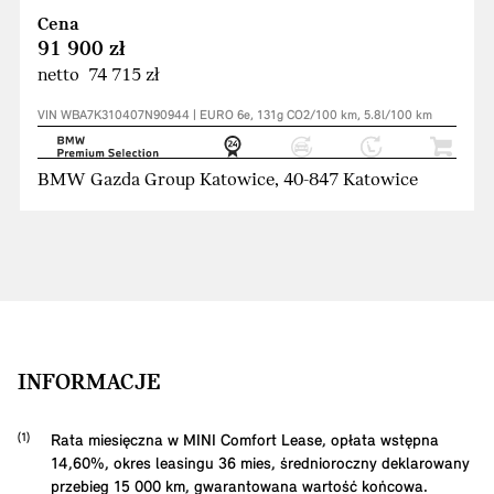
Cena
91 900 zł
netto 74 715 zł
VIN WBA7K310407N90944 | EURO 6e, 131g CO2/100 km, 5.8l/100 km
BMW Gazda Group Katowice, 40-847 Katowice
INFORMACJE
Rata miesięczna w MINI Comfort Lease, opłata wstępna
14,60
%, okres leasingu
36
mies, średnioroczny deklarowany
przebieg
15 000
km, gwarantowana wartość końcowa.