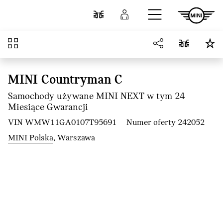
Przejdź do głównej treści
Porównaj
Zaloguj się
Przegląd
MINI Countryman C
Samochody używane MINI NEXT w tym 24
Miesiące Gwarancji
VIN WMW11GA0107T95691
Numer oferty 242052
MINI Polska
, Warszawa