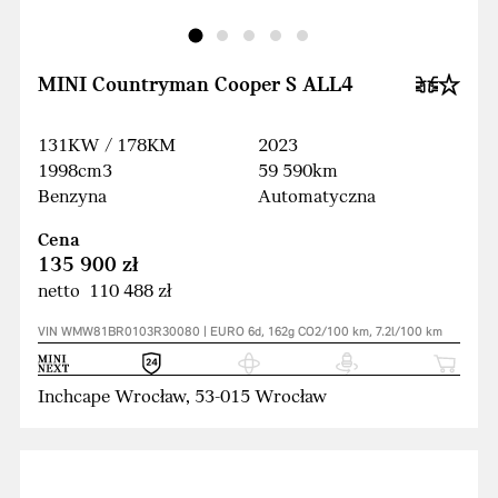
MINI Countryman Cooper S ALL4
131KW / 178KM
2023
1998cm3
59 590km
Benzyna
Automatyczna
Cena
135 900 zł
netto 110 488 zł
VIN WMW81BR0103R30080 | EURO 6d, 162g CO2/100 km, 7.2l/100 km
Inchcape Wrocław, 53-015 Wrocław