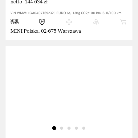
netto 144 634 zł
VIN WMW11GA0407T69232 | EURO 6e, 138g CO2/100 km, 6.1l/100 km
MINI Polska, 02-675 Warszawa