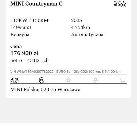
MINI Countryman C
115KW / 156KM
2025
1499cm3
4 754km
Benzyna
Automatyczna
Cena
176 900 zł
netto 143 821 zł
VIN WMW11GA0307T82022 | EURO 6e, 136g CO2/100 km, 6.1l/100 km
MINI Polska, 02-675 Warszawa