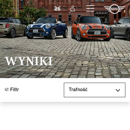
Przejdź do głównej treści
Porównaj
Zaloguj się
WYNIKI
Sortuj według
Filtr