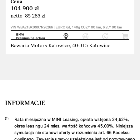
Cena
104 900 zł
netto 85 285 zł
VIN WBA21BX0907N26266 | EURO 6d, 140g CO2/100 km, 6.2l/100 km
Bawaria Motors Katowice, 40-315 Katowice
INFORMACJE
Rata miesięczna w MINI Leasing, opłata wstępna
24,62
%,
okres leasingu
24
mies, wartość końcowa
45,00
%. Niniejsza
symulacja nie stanowi oferty w rozumieniu art. 66 Kodeksu
cywilnego. Zawarcie umowy uzależnione jest od pozytywnego