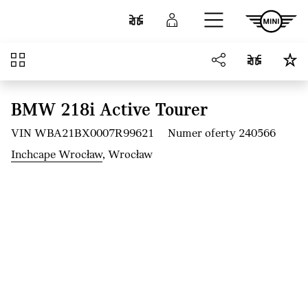
Przejdź do głównej treści
Porównaj
Zaloguj się
Przegląd
BMW 218i Active Tourer
VIN WBA21BX0007R99621
Numer oferty 240566
Inchcape Wrocław
, Wrocław