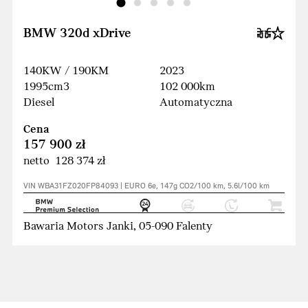
BMW 320d xDrive
140KW / 190KM
2023
1995cm3
102 000km
Diesel
Automatyczna
Cena
157 900 zł
netto 128 374 zł
VIN WBA31FZ020FP84093 | EURO 6e, 147g CO2/100 km, 5.6l/100 km
Bawaria Motors Janki, 05-090 Falenty