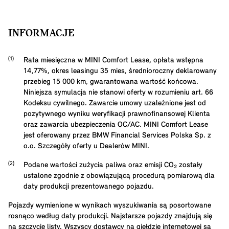
INFORMACJE
Rata miesięczna w MINI Comfort Lease, opłata wstępna
14,77
%, okres leasingu
35
mies, średnioroczny deklarowany
przebieg
15 000
km, gwarantowana wartość końcowa.
Niniejsza symulacja nie stanowi oferty w rozumieniu art. 66
Kodeksu cywilnego. Zawarcie umowy uzależnione jest od
pozytywnego wyniku weryfikacji prawnofinansowej Klienta
oraz zawarcia ubezpieczenia OC/AC. MINI Comfort Lease
jest oferowany przez BMW Financial Services Polska Sp. z
o.o. Szczegóły oferty u Dealerów MINI.
Podane wartości zużycia paliwa oraz emisji CO₂ zostały
ustalone zgodnie z obowiązującą procedurą pomiarową dla
daty produkcji prezentowanego pojazdu.
Pojazdy wymienione w wynikach wyszukiwania są posortowane
rosnąco według daty produkcji. Najstarsze pojazdy znajdują się
na szczycie listy. Wszyscy dostawcy na giełdzie internetowej są