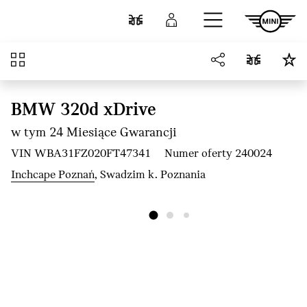
Przejdź do głównej treści
Porównaj
Zaloguj się
Przegląd
BMW 320d xDrive
w tym 24 Miesiące Gwarancji
VIN WBA31FZ020FT47341
Numer oferty 240024
Inchcape Poznań
, Swadzim k. Poznania