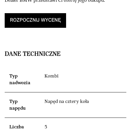
Dealer BMW przedstawi Ci ofertę jego odkupu.
ROZPOCZNIJ WYCENĘ
DANE TECHNICZNE
Typ
Kombi
nadwozia
Typ
Napęd na cztery koła
napędu
Liczba
5