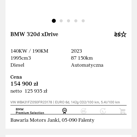
BMW 320d xDrive
140KW / 190KM
2023
1995cm3
87 150km
Diesel
Automatyczna
Cena
154 900 zł
netto 125 935 zł
VIN WBA31FZ050FR23178 | EURO 6d, 142g CO2/100 km, 5.4l/100 km
Bawaria Motors Janki, 05-090 Falenty