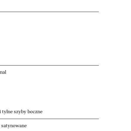
nal
i tylne szyby boczne
m satynowane