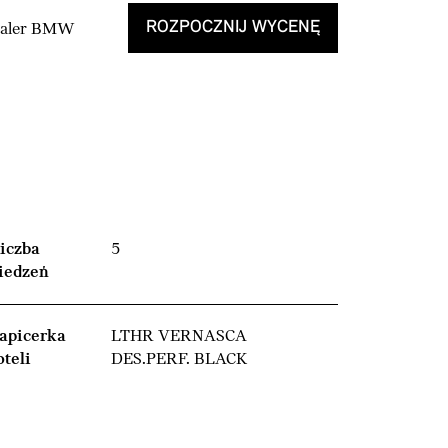
ROZPOCZNIJ WYCENĘ
Dealer BMW
iczba
5
iedzeń
apicerka
LTHR VERNASCA
oteli
DES.PERF. BLACK