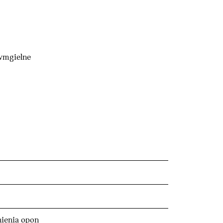
wmgielne
ienia opon