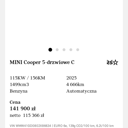
MINI Cooper 5-drzwiowe C
115KW / 156KM
2025
1499cm3
4 666km
Benzyna
Automatyczna
Cena
141 900 zł
netto 115 366 zł
VIN WMW41GD0802X86634 | EURO 6e, 139g CO2/100 km, 6.2l/100 km