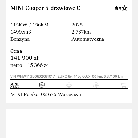
MINI Cooper 5-drzwiowe C
115KW / 156KM
2025
1499cm3
2 737km
Benzyna
Automatyczna
Cena
141 900 zł
netto 115 366 zł
VIN WMW41GD0602X64017 | EURO 6e, 142g CO2/100 km, 6.3l/100 km
MINI Polska, 02-675 Warszawa