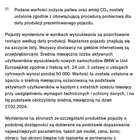
Podane wartości zużycia paliwa oraz emisji CO₂ zostały
ustalone zgodnie z obowiązującą procedurą pomiarową dla
daty produkcji prezentowanego pojazdu.
Pojazdy wymienione w wynikach wyszukiwania są posortowane
rosnąco według daty produkcji. Najstarsze pojazdy znajdują się
na szczycie listy. Wszyscy dostawcy na giełdzie internetowej są
przedsiębiorcami. Średnia miesięczna liczba aktywnych
użytkowników wyszukiwarki nowych samochodów BMW w Unii
Europejskiej zgodnie z treścią art. 24 ust. 2 ustawy o usługach
cyfrowych wynosi poniżej 50 000. Wartość ta została ustalona w
oparciu o średnią miesięczną oszacowaną na podstawie
aktywnych użytkowników w każdym z ostatnich sześciu miesięcy
przy uwzględnieniu wymagań technicznych i ochrony danych, i na
tej podstawie obliczyliśmy średnią miesięczną na dzień
27.02.2024.
Wymienione na stronach ze szczegółami produktów pojazdy o
podobnej dostępności są dobierane na podstawie dopasowania
najważniejszych parametrów, takich jak model, cena, kolor,
obręcz, typ skrzyni biegów lub tapicerka w porównaniu z