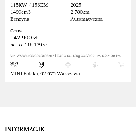
115KW / 156KM
2025
1499cm3
2 780km
Benzyna
Automatyczna
Cena
142 900 zł
netto 116 179 zł
VIN WMW41GD0202X86287 | EURO 6e, 139g CO2/100 km, 6.2l/100 km
MINI Polska, 02-675 Warszawa
INFORMACJE