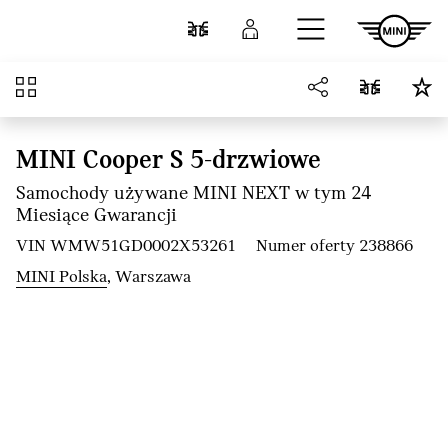
Przejdź do głównej treści
Porównaj
Zaloguj się
Przegląd
MINI Cooper S 5-drzwiowe
Samochody używane MINI NEXT w tym 24
Miesiące Gwarancji
VIN WMW51GD0002X53261
Numer oferty 238866
MINI Polska
, Warszawa