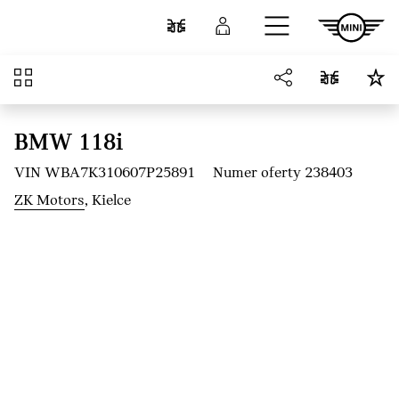
Przejdź do głównej treści
Porównaj
Zaloguj się
Przegląd
BMW 118i
VIN WBA7K310607P25891
Numer oferty 238403
ZK Motors
, Kielce