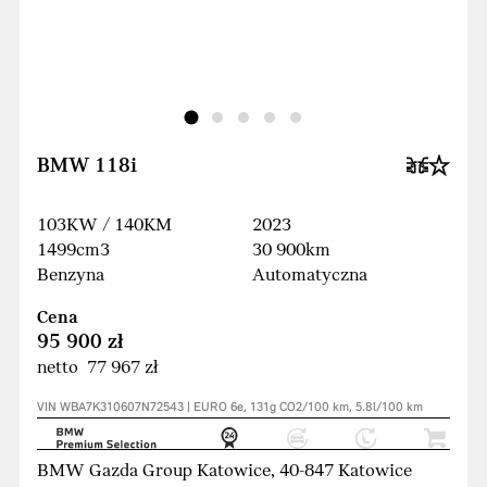
BMW 118i
103KW / 140KM
2023
1499cm3
30 900km
Benzyna
Automatyczna
Cena
95 900 zł
netto 77 967 zł
VIN WBA7K310607N72543 | EURO 6e, 131g CO2/100 km, 5.8l/100 km
BMW Gazda Group Katowice, 40-847 Katowice