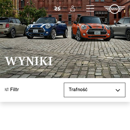
Przejdź do głównej treści
Porównaj
Zaloguj się
WYNIKI
Sortuj według
Filtr