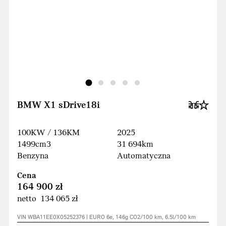
BMW X1 sDrive18i
100KW / 136KM
2025
1499cm3
31 694km
Benzyna
Automatyczna
Cena
164 900 zł
netto 134 065 zł
VIN WBA11EE0X05252376 | EURO 6e, 146g CO2/100 km, 6.5l/100 km