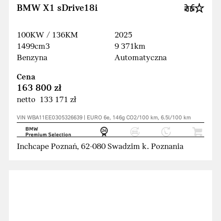
BMW X1 sDrive18i
100KW / 136KM
2025
1499cm3
9 371km
Benzyna
Automatyczna
Cena
163 800 zł
netto 133 171 zł
VIN WBA11EE0305326639 | EURO 6e, 146g CO2/100 km, 6.5l/100 km
Inchcape Poznań, 62-080 Swadzim k. Poznania