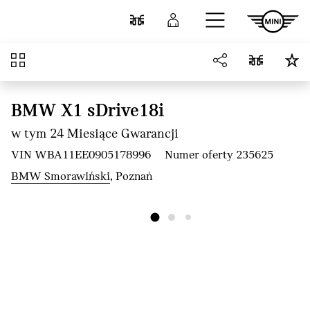
Przejdź do głównej treści
Porównaj
Zaloguj się
Przegląd
BMW X1 sDrive18i
w tym 24 Miesiące Gwarancji
VIN WBA11EE0905178996
Numer oferty 235625
BMW Smorawiński
, Poznań