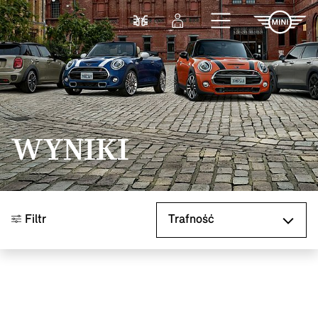
Przejdź do głównej treści
Porównaj
Zaloguj się
WYNIKI
Sortuj według
Filtr